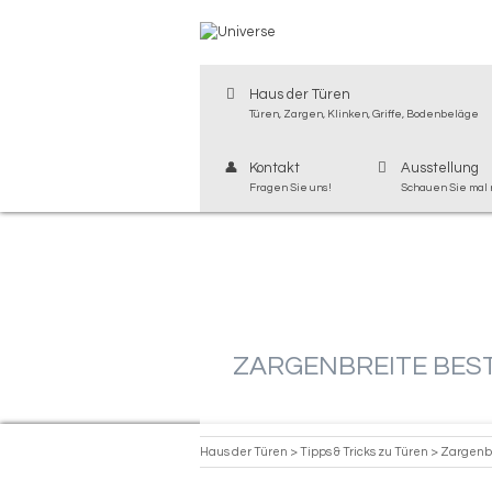
Haus der Türen
Türen, Zargen, Klinken, Griffe, Bodenbeläge
Kontakt
Ausstellung
Fragen Sie uns!
Schauen Sie mal 
ZARGENBREITE BES
Haus der Türen
>
Tipps & Tricks zu Türen
>
Zargenbr