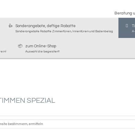
Beratung un
Sonderangebote, deftige Rabatte
T
Sonderangebote Rabatte Zimmertüren, Innentüren und Bodenbelag
A
zum Online-Shop
rein!
Auswahl die begeistert!
TIMMEN SPEZIAL
eite bestimmern, ermitteln