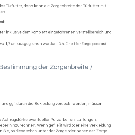
das Türfutter, dann kann die Zargenbreite das Türfutter mit
ein.
st:
ter inklusive dem komplett eingefahrenen Verstellbereich und
twa 1,7 cm ausgeglichen werden.
D.h. Eine 14er Zarge passt auf
 Bestimmung der Zargenbreite /
d und ggf. durch die Bekleidung verdeckt werden, müssen
 Auftragstärke eventueller Putzarbeiten, Lattungen,
Kleber hinzurechnen. Wenn gefließt wird oder eine Verkleidung
n Sie, ob diese schon unter der Zarge oder neben der Zarge