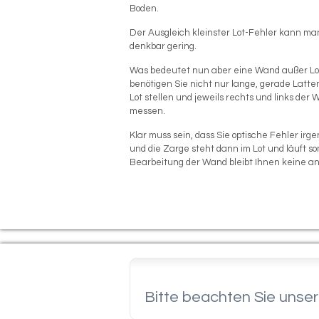
Boden.
Der Ausgleich kleinster Lot-Fehler kann man
denkbar gering.
Was bedeutet nun aber eine Wand außer Lot
benötigen Sie nicht nur lange, gerade Latt
Lot stellen und jeweils rechts und links de
messen.
Klar muss sein, dass Sie optische Fehler ir
und die Zarge steht dann im Lot und läuft s
Bearbeitung der Wand bleibt Ihnen keine a
Bitte beachten Sie unse