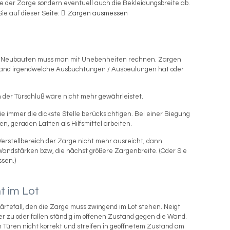
efe der Zarge sondern eventuell auch die Bekleidungsbreite ab.
ie auf dieser Seite:
Zargen ausmessen
en Neubauten muss man mit Unebenheiten rechnen. Zargen
and irgendwelche Ausbuchtungen / Ausbeulungen hat oder
n der Türschluß wäre nicht mehr gewährleistet.
immer die dickste Stelle berücksichtigen. Bei einer Biegung
n, geraden Latten als Hilfsmittel arbeiten.
Verstellbereich der Zarge nicht mehr ausreicht, dann
Wandstärken bzw, die nächst größere Zargenbreite. (Oder Sie
ssen.)
t im Lot
Härtefall, den die Zarge muss zwingend im Lot stehen. Neigt
mer zu oder fallen ständig im offenen Zustand gegen die Wand.
 Türen nicht korrekt und streifen in geöffnetem Zustand am