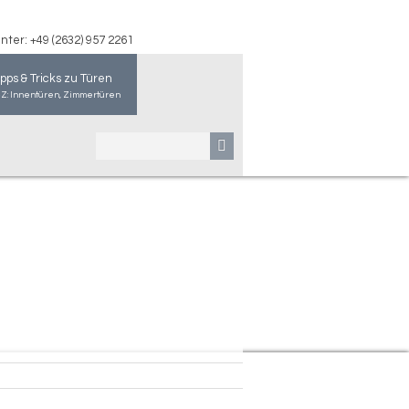
ter: +49 (2632) 957 2261
ipps & Tricks zu Türen
-Z: Innentüren, Zimmertüren